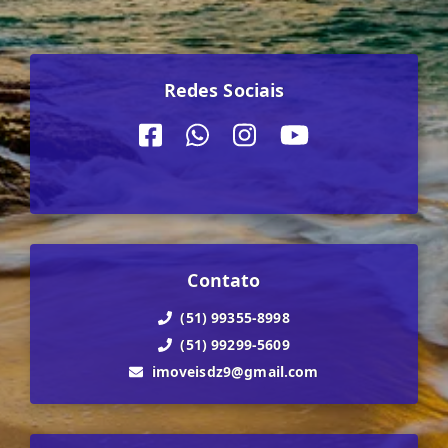
Redes Sociais
Contato
(51) 99355-8998
(51) 99299-5609
imoveisdz9@gmail.com