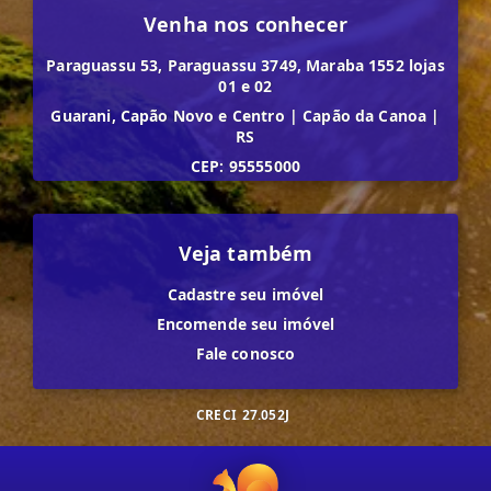
Venha nos conhecer
Paraguassu 53, Paraguassu 3749, Maraba 1552 lojas
01 e 02
Guarani, Capão Novo e Centro
|
Capão da Canoa
|
RS
CEP: 95555000
Veja também
Cadastre seu imóvel
Encomende seu imóvel
Fale conosco
CRECI
27.052J