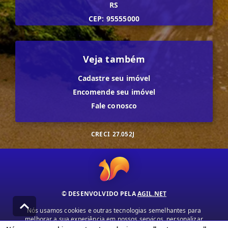
RS
CEP: 95555000
Veja também
Cadastre seu imóvel
Encomende seu imóvel
Fale conosco
CRECI
27.052J
© DESENVOLVIDO PELA
AGIL.NET
Nós usamos cookies e outras tecnologias semelhantes para
melhorar a sua experiência em nossos serviços, personalizar
publicidade e recomendar conteúdo de seu interesse. Ao utilizar