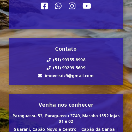
Contato
(51) 99355-8998
(51) 99299-5609
imoveisdz9@gmail.com
Venha nos conhecer
Paraguassu 53, Paraguassu 3749, Maraba 1552 lojas
01 e 02
Guarani, Capão Novo e Centro
|
Capão da Canoa
|