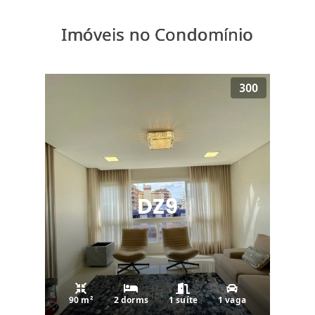
Imóveis no Condomínio
300
90 m²
2 dorms
1 suíte
1 vaga