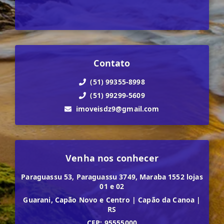
Contato
(51) 99355-8998
(51) 99299-5609
imoveisdz9@gmail.com
Venha nos conhecer
Paraguassu 53, Paraguassu 3749, Maraba 1552 lojas
01 e 02
Guarani, Capão Novo e Centro
|
Capão da Canoa
|
RS
CEP: 95555000