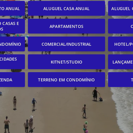
TO ANUAL
ALUGUEL CASA ANUAL
ALUGUEL 
 CASAS E
APARTAMENTOS
OS
NDOMÍNIO
COMERCIAL/INDUSTRIAL
HOTEL/P
CIDADES
KITNET/STUDIO
LANÇAME
ZENDA
TERRENO EM CONDOMÍNIO