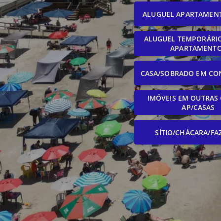
ALUGUEL APARTAMEN
ALUGUEL TEMPORÁRIO
APARTAMENT
CASA/SOBRADO EM CO
IMÓVEIS EM OUTRAS 
AP/CASAS
SÍTIO/CHÁCARA/FA