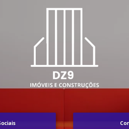
ociais
Co