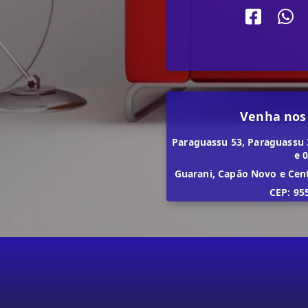
Venha nos
Paraguassu 53, Paraguassu 
e 
Guarani, Capão Novo e Cen
CEP: 95