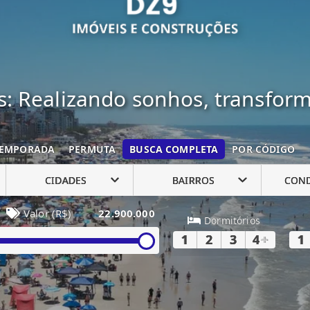
: Realizando sonhos, transfor
EMPORADA
PERMUTA
BUSCA COMPLETA
POR CÓDIGO
CIDADES
BAIRROS
CON
Valor (R$)
22.900.000
Dormitórios
1
2
3
4
+
1