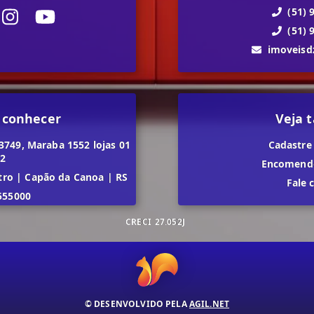
(51) 
(51) 
imoveis
 conhecer
Veja
3749, Maraba 1552 lojas 01
Cadastre
02
Encomende
tro
|
Capão da Canoa
|
RS
Fale 
555000
CRECI
27.052J
© DESENVOLVIDO PELA
AGIL.NET