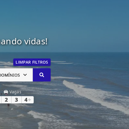
mando vidas!
LIMPAR FILTROS
DOMÍNIOS
Vagas
2
3
4
+