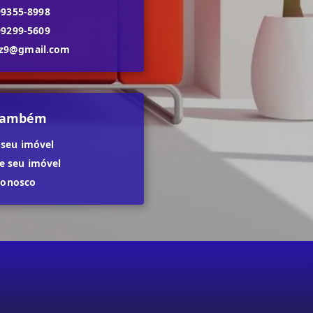
99355-8998
99299-5609
dz9@gmail.com
 também
 seu imóvel
 seu imóvel
conosco