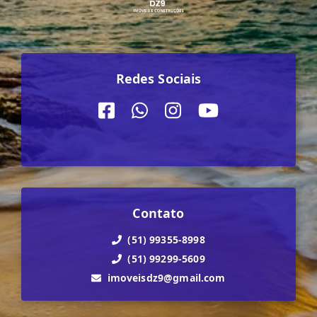
Redes Sociais
Contato
(51) 99355-8998
(51) 99299-5609
imoveisdz9@gmail.com