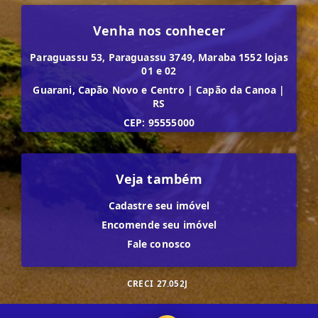
Venha nos conhecer
Paraguassu 53, Paraguassu 3749, Maraba 1552 lojas
01 e 02
Guarani, Capão Novo e Centro
|
Capão da Canoa
|
RS
CEP: 95555000
Veja também
Cadastre seu imóvel
Encomende seu imóvel
Fale conosco
CRECI
27.052J