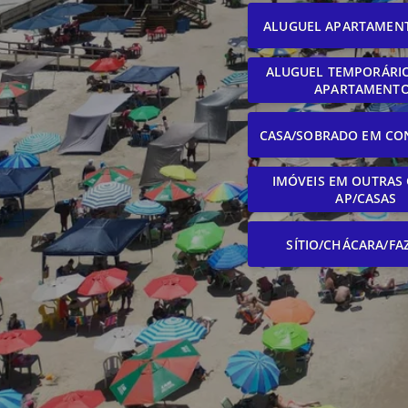
ALUGUEL APARTAMEN
ALUGUEL TEMPORÁRIO
APARTAMENT
CASA/SOBRADO EM CO
IMÓVEIS EM OUTRAS 
AP/CASAS
SÍTIO/CHÁCARA/FA