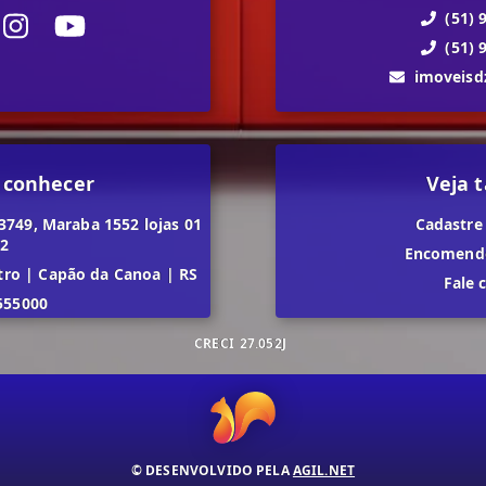
(51) 
(51) 
imoveis
 conhecer
Veja
3749, Maraba 1552 lojas 01
Cadastre
02
Encomende
tro
|
Capão da Canoa
|
RS
Fale 
555000
CRECI
27.052J
© DESENVOLVIDO PELA
AGIL.NET