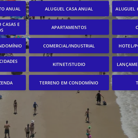
TO ANUAL
ALUGUEL CASA ANUAL
ALUGUEL 
 CASAS E
APARTAMENTOS
OS
NDOMÍNIO
COMERCIAL/INDUSTRIAL
HOTEL/P
CIDADES
KITNET/STUDIO
LANÇAME
ZENDA
TERRENO EM CONDOMÍNIO