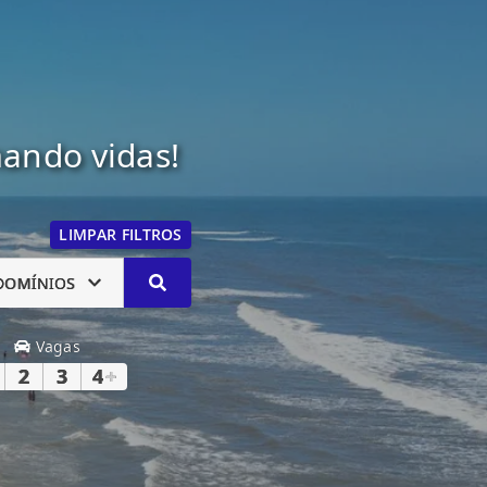
mando vidas!
LIMPAR FILTROS
DOMÍNIOS
Vagas
2
3
4
+