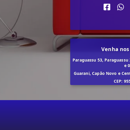
Venha nos
Paraguassu 53, Paraguassu 
e 
Guarani, Capão Novo e Cen
CEP: 95