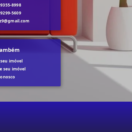
99355-8998
99299-5609
dz9@gmail.com
 também
 seu imóvel
 seu imóvel
conosco