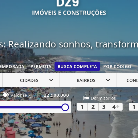
: Realizando sonhos, transfor
EMPORADA
PERMUTA
BUSCA COMPLETA
POR CÓDIGO
CIDADES
BAIRROS
CON
Valor (R$)
22.900.000
Dormitórios
1
2
3
4
+
1