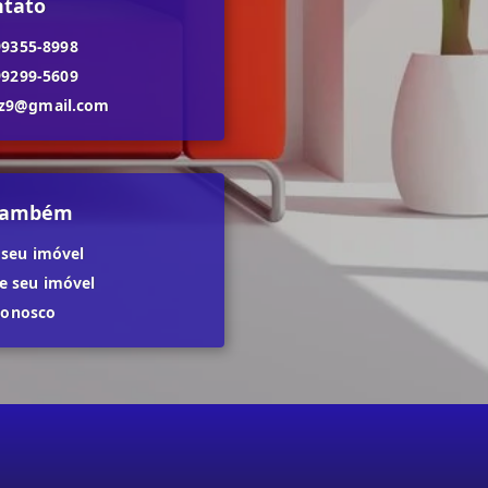
ntato
99355-8998
99299-5609
dz9@gmail.com
 também
 seu imóvel
 seu imóvel
conosco