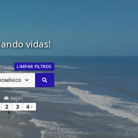
mando vidas!
LIMPAR FILTROS
DOMÍNIOS
Vagas
2
3
4
+