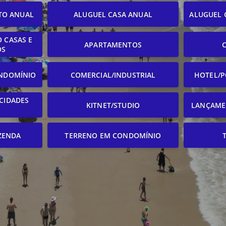
TO ANUAL
ALUGUEL CASA ANUAL
ALUGUEL 
 CASAS E
APARTAMENTOS
OS
NDOMÍNIO
COMERCIAL/INDUSTRIAL
HOTEL/P
CIDADES
KITNET/STUDIO
LANÇAME
ZENDA
TERRENO EM CONDOMÍNIO