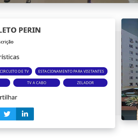
ELETO PERIN
ísticas
CIRCUITO DE TV
ESTACIONAMENTO PARA VISITANTES
TV A CABO
ZELADOR
tilhar