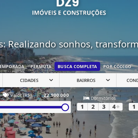
: Realizando sonhos, transfor
EMPORADA
PERMUTA
BUSCA COMPLETA
POR CÓDIGO
CIDADES
BAIRROS
CON
Valor (R$)
22.900.000
Dormitórios
1
2
3
4
+
1