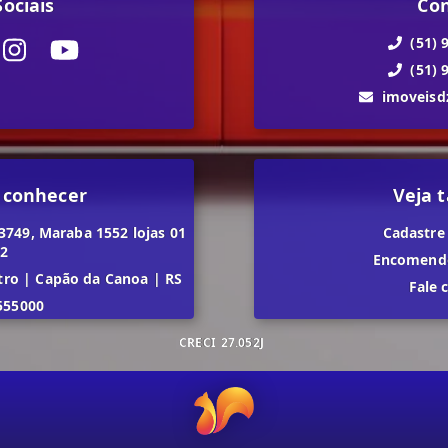
ociais
Co
(51) 
(51) 
imoveis
 conhecer
Veja
3749, Maraba 1552 lojas 01
Cadastre
02
Encomende
tro
|
Capão da Canoa
|
RS
Fale 
555000
CRECI
27.052J