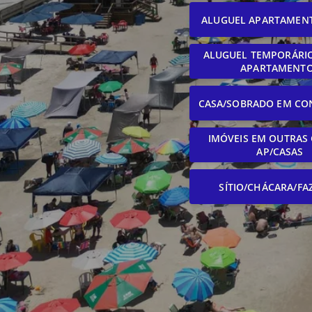
ALUGUEL APARTAMEN
ALUGUEL TEMPORÁRIO
APARTAMENT
CASA/SOBRADO EM CO
IMÓVEIS EM OUTRAS 
AP/CASAS
SÍTIO/CHÁCARA/FA