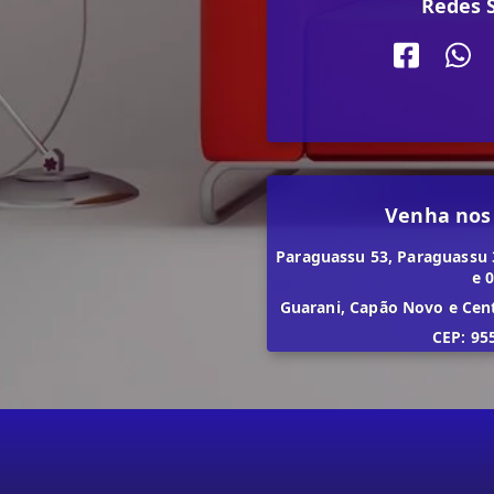
Redes S
Venha nos
Paraguassu 53, Paraguassu 
e 
Guarani, Capão Novo e Cen
CEP: 95